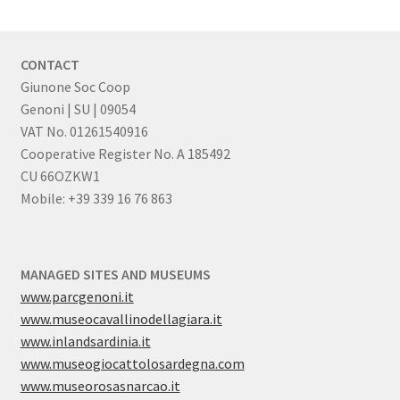
CONTACT
Giunone Soc Coop
Genoni | SU | 09054
VAT No. 01261540916
Cooperative Register No. A 185492
CU 66OZKW1
Mobile: +39 339 16 76 863
MANAGED SITES AND MUSEUMS
www.parcgenoni.it
www.museocavallinodellagiara.it
www.inlandsardinia.it
www.museogiocattolosardegna.com
www.museorosasnarcao.it