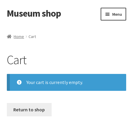
Museum shop
Skip
Skip
Menu
to
to
navigation
content
Cart
Home
Cart
Shop
Cart
Contact us
Your cart is currently empty.
Return to shop