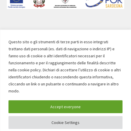
SOCIAL
Questo sito o gli strumenti di terze parti in esso integrati
trattano dati personali (es. dati di navigazione o indirizzi IP) e
Facebook
Instagram
YouTube
fanno uso di cookie o altri identificatori necessari per il
funzionamento e per il raggiungimento delle finalità descritte
nella cookie policy. Dichiari di accettare l’utilizzo di cookie o altri
identificatori chiudendo o nascondendo questa informativa,
cliccando un link o un pulsante o continuando a navigare in altro
modo.
© Museum shop 2026
Privacy policy
Built with WooCommerce
.
Accept everyone
0
Cookie Settings
Search
Search