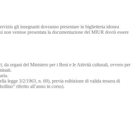
ervizio gli insegnanti dovranno presentare in biglietteria idonea
 cui non venisse presentata la documentazione del MIUR dovrà essere
eri, da organi del Ministero per i Beni e le Attività culturali, ovvero per
minati.
aria.
8 della legge 3/2/1963, n. 69), previa esibizione di valida tessera di
ollino” riferito all’anno in corso).