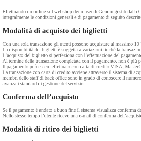
Effettuando un ordine sul webshop dei musei di Genoni gestiti dalla Giu
integralmente le condizioni generali e di pagamento di seguito descritt
Modalità di acquisto dei biglietti
Con una sola transazione gli utenti possono acquistare al massimo 10 bi
La disponibilità dei biglietti è soggetta a variazioni finché la transaz
L’acquisto del biglietto si perfeziona con l’effettuazione del pagamen
Al termine della transazione completata con il pagamento, non è più po
Il pagamento può essere effettuato con carta di credito VISA, MasterCa
La transazione con carta di credito avviene attraverso il sistema di ac
membri dello staff di back office sono in grado di conoscere il numero d
avanzati standard di gestione del servizio
Conferma dell’acquisto
Se il pagamento è andato a buon fine il sistema visualizza conferma del
Nello stesso tempo l’utente riceve una e-mail di conferma dell’acquisto c
Modalità di ritiro dei biglietti