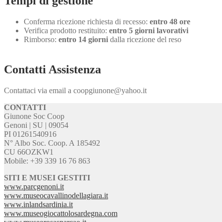
Tempi di gestione
Conferma ricezione richiesta di recesso:
entro 48 ore
Verifica prodotto restituito:
entro 5 giorni lavorativi
Rimborso:
entro 14 giorni
dalla ricezione del reso
Contatti Assistenza
Contattaci via email a coopgiunone@yahoo.it
CONTATTI
Giunone Soc Coop
Genoni | SU | 09054
PI 01261540916
N° Albo Soc. Coop. A 185492
CU 66OZKW1
Mobile: +39 339 16 76 863
SITI E MUSEI GESTITI
www.parcgenoni.it
www.museocavallinodellagiara.it
www.inlandsardinia.it
www.museogiocattolosardegna.com