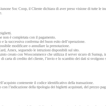
none Soc Coop, il Cliente dichiara di aver preso visione di tutte le indi
e.
glietti.
ione non è completata con il pagamento.
to e la successiva conferma del buon esito dell’operazione.
ssibile modificare o annullare la prenotazione.
rd, Amex, seguendo le istruzioni disponibili sul sito.
quisto creato con Woocommerce che utilizza il server sicuro di Sumup, in 
i carta di credito del cliente, l’invio e lo scambio dei dati si svolgono 
l’acquisto contenente il codice identificativo della transazione.
on l’indicazione della tipologia dei biglietti acquistati, del prezzo pagato