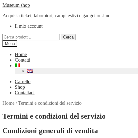
Vai
Vai
Museum shop
alla
al
Acquista ticket, laboratori, campi estivi e gadget on-line
navigazione
contenuto
Il mio account
Cerca:
Cerca
Menu
Home
Contatti
Carrello
Shop
Contattaci
Home
/
Termini e condizioni del servizio
Termini e condizioni del servizio
Condizioni generali di vendita