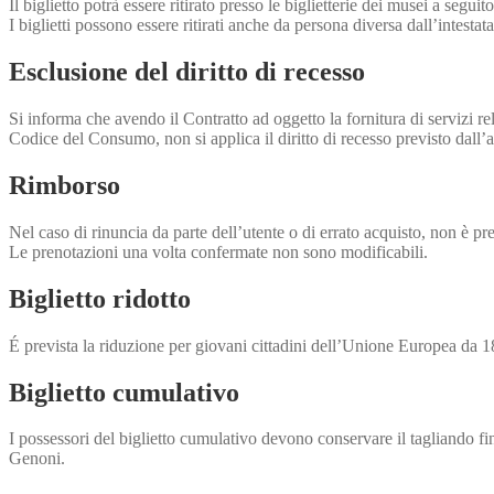
Il biglietto potrà essere ritirato presso le biglietterie dei musei a seg
I biglietti possono essere ritirati anche da persona diversa dall’intestata
Esclusione del diritto di recesso
Si informa che avendo il Contratto ad oggetto la fornitura di servizi rel
Codice del Consumo, non si applica il diritto di recesso previsto dall’ar
Rimborso
Nel caso di rinuncia da parte dell’utente o di errato acquisto, non è prev
Le prenotazioni una volta confermate non sono modificabili.
Biglietto ridotto
É prevista la riduzione per giovani cittadini dell’Unione Europea da 18 a
Biglietto cumulativo
I possessori del biglietto cumulativo devono conservare il tagliando finch
Genoni.