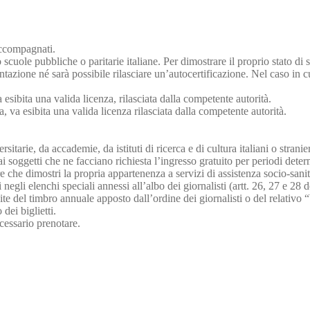
 accompagnati.
cuole pubbliche o paritarie italiane. Per dimostrare il proprio stato di s
tazione né sarà possibile rilasciare un’autocertificazione. Nel caso in
a esibita una valida licenza, rilasciata dalla competente autorità.
a, va esibita una valida licenza rilasciata dalla competente autorità.
ersitarie, da accademie, da istituti di ricerca e di cultura italiani o strani
ai soggetti che ne facciano richiesta l’ingresso gratuito per periodi deter
 che dimostri la propria appartenenza a servizi di assistenza socio-sanit
lusi negli elenchi speciali annessi all’albo dei giornalisti (artt. 26, 27 e 2
e del timbro annuale apposto dall’ordine dei giornalisti o del relativo “b
 dei biglietti.
cessario prenotare.