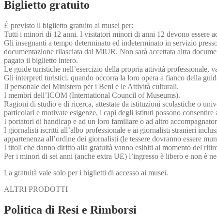
Biglietto gratuito
É previsto il biglietto gratuito ai musei per:
Tutti i minori di 12 anni. I visitatori minori di anni 12 devono essere
Gli insegnanti a tempo determinato ed indeterminato in servizio presso s
documentazione rilasciata dal MIUR. Non sarà accettata altra documen
pagato il biglietto intero.
Le guide turistiche nell’esercizio della propria attività professionale, v
Gli interpreti turistici, quando occorra la loro opera a fianco della guid
Il personale del Ministero per i Beni e le Attività culturali.
I membri dell’ICOM (International Council of Museums).
Ragioni di studio e di ricerca, attestate da istituzioni scolastiche o univ
particolari e motivate esigenze, i capi degli istituti possono consentire 
I portatori di handicap e ad un loro familiare o ad altro accompagnatore
I giornalisti iscritti all’albo professionale e ai giornalisti stranieri inc
appartenenza all’ordine dei giornalisti (le tessere dovranno essere munit
I titoli che danno diritto alla gratuità vanno esibiti al momento del ritiro
Per i minori di sei anni (anche extra UE) l’ingresso è libero e non è ne
La gratuità vale solo per i biglietti di accesso ai musei.
ALTRI PRODOTTI
Politica di Resi e Rimborsi