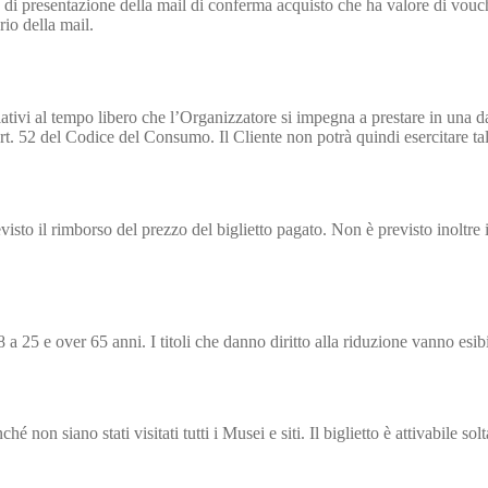
uito di presentazione della mail di conferma acquisto che ha valore di vouc
rio della mail.
ativi al tempo libero che l’Organizzatore si impegna a prestare in una data
t. 52 del Codice del Consumo. Il Cliente non potrà quindi esercitare tale 
isto il rimborso del prezzo del biglietto pagato. Non è previsto inoltre il
 25 e over 65 anni. I titoli che danno diritto alla riduzione vanno esibit
é non siano stati visitati tutti i Musei e siti. Il biglietto è attivabile s